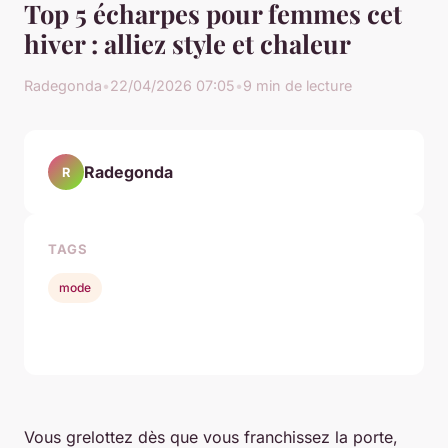
Top 5 écharpes pour femmes cet
hiver : alliez style et chaleur
Radegonda
•
22/04/2026 07:05
•
9 min de lecture
Radegonda
R
TAGS
mode
Vous grelottez dès que vous franchissez la porte,