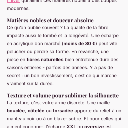
l'hiver
qui allient ces matières nobles à des coupes
modernes.
Matières nobles et douceur absolue
Ce qu’on oublie souvent ? La qualité de la fibre
impacte aussi le tombé et la longévité. Une écharpe
en acrylique bon marché (
moins de 30 €
) peut vite
pelucher ou perdre sa forme. En revanche, une
pièce en
fibres naturelles
bien entretenue dure des
saisons entières - parfois des années. Y a pas de
secret : un bon investissement, c’est ce qui marche
vraiment sur la durée.
Texture et volume pour sublimer la silhouette
La texture, c’est votre arme discrète. Une maille
bouclée
,
côtelée
ou
torsadée
apporte du relief à un
manteau noir ou à un blazer sobre. Et pour celles qui
aiment cocooner, l’écharpe
XXL
ou
oversize
est