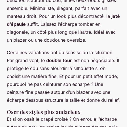
deux tours autour du cou, et les deux bouts glissés
ensemble. Minimaliste, élégant, parfait avec un
manteau droit. Pour un look plus décontracté, le
jeté
d’épaule
suffit. Laissez l’écharpe tomber en
diagonale, un côté plus long que l’autre. Idéal avec
un blazer ou une doudoune oversize.
Certaines variations ont du sens selon la situation.
Par grand vent, le
double tour
est non négociable. Il
protège le cou sans alourdir la silhouette si on
choisit une matière fine. Et pour un petit effet mode,
pourquoi ne pas ceinturer son écharpe ? Une
ceinture fine passée autour d’un blazer avec une
écharpe dessous structure la taille et donne du relief.
Oser des styles plus audacieux
Et si on osait le drapé croisé ? On enroule l’écharpe
autour du cou, on croise les deux pans devant, puis