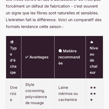
forcément un défaut de fabrication - c’est souvent
un signe que les fibres sont naturelles et sensibles.
L’entretien fait la différence. Voici un comparatif des
formats tendance cette saison :
🎨
🔥
Typ
Nive
🧶 Matière
e
au
✅ Avantages
recommand
d'é
de
ée
cha
chal
rpe
eur
Style
Ove
Laine
★★
cocooning,
rsiz
mérinos ou
★★
polyvalence
e
cachemire
★
de nouage