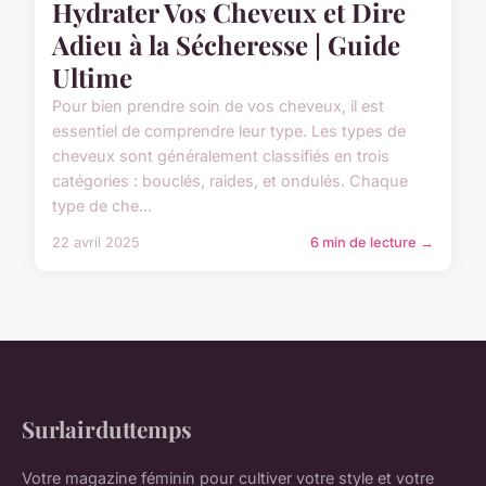
Hydrater Vos Cheveux et Dire
Adieu à la Sécheresse | Guide
Ultime
Pour bien prendre soin de vos cheveux, il est
essentiel de comprendre leur type. Les types de
cheveux sont généralement classifiés en trois
catégories : bouclés, raides, et ondulés. Chaque
type de che...
22 avril 2025
6 min de lecture →
Surlairduttemps
Votre magazine féminin pour cultiver votre style et votre