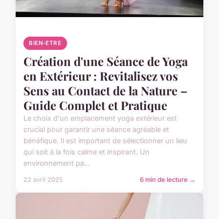
BIEN-ETRE
Création d'une Séance de Yoga
en Extérieur : Revitalisez vos
Sens au Contact de la Nature –
Guide Complet et Pratique
Le choix d'un emplacement yoga extérieur est
crucial pour garantir une séance agréable et
bénéfique. Il est important de sélectionner un lieu
qui soit à la fois calme et inspirant. Un
environnement pa...
22 avril 2025
6 min de lecture →