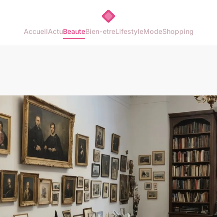
Accueil
Actu
Beaute
Bien-etre
Lifestyle
Mode
Shopping