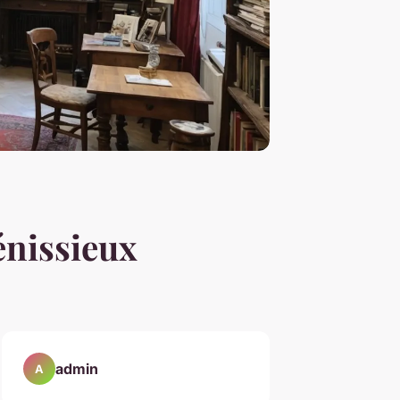
énissieux
admin
A